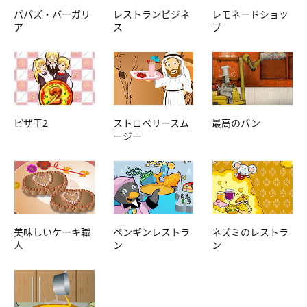
パパズ・バーガリ
レストランビジネ
レモネードショッ
ア
ス
プ
ピザ王2
ストロベリースム
最高のパン
ージー
美味しいケーキ職
ペンギンレストラ
ネズミのレストラ
人
ン
ン