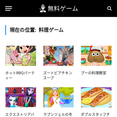
現在の位置:
料理ゲーム
ホットBBQパーテ
ズートピアチキン
プーの料理教室
ィー
スープ
エクエストリアバ
ラプンツェルの冬
ダブルスタッフチ