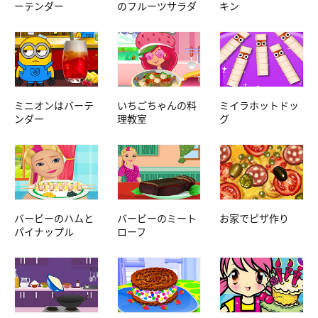
ーテンダー
のフルーツサラダ
キン
ミニオンはバーテ
いちごちゃんの料
ミイラホットドッ
ンダー
理教室
グ
バービーのハムと
バービーのミート
お家でピザ作り
パイナップル
ローフ