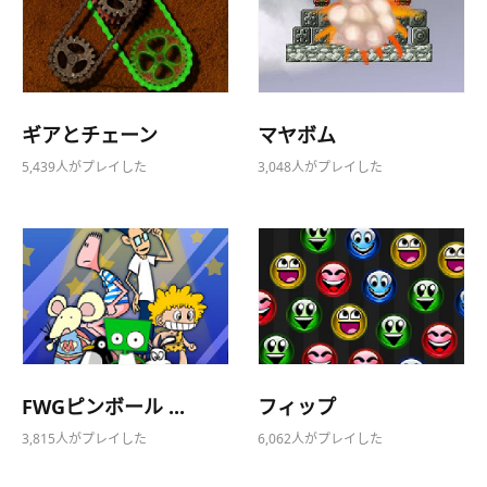
ギアとチェーン
マヤボム
5,439人がプレイした
3,048人がプレイした
FWGピンボール ...
フィップ
3,815人がプレイした
6,062人がプレイした