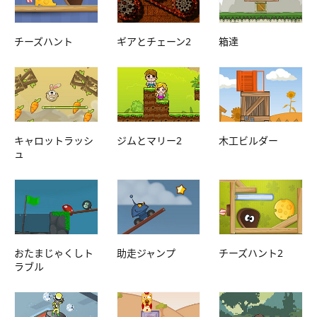
チーズハント
ギアとチェーン2
箱達
キャロットラッシ
ジムとマリー2
木工ビルダー
ュ
おたまじゃくしト
助走ジャンプ
チーズハント2
ラブル