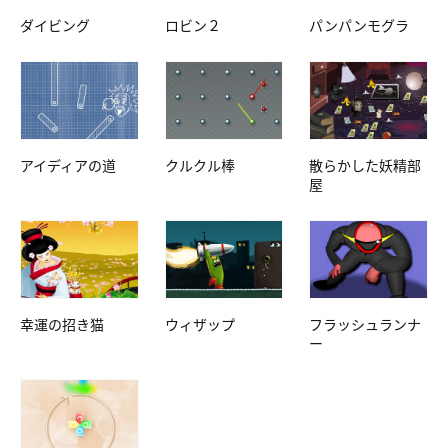
ダイビング
ロビン２
パンパンモグラ
アイディアの道
クルクル棒
散らかした妖精部
屋
幸運の招き猫
ウィザップ
フラッシュランナ
ー