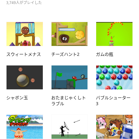
3,749人がプレイした
スウィートメナス
チーズハント2
ガムの瓶
シャボン玉
おたまじゃくしト
バブルシューター
ラブル
3