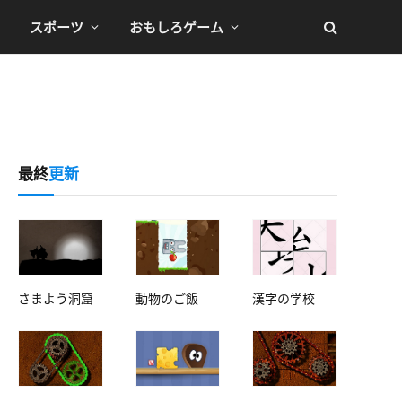
スポーツ
おもしろゲーム
最終
更新
さまよう洞窟
動物のご飯
漢字の学校