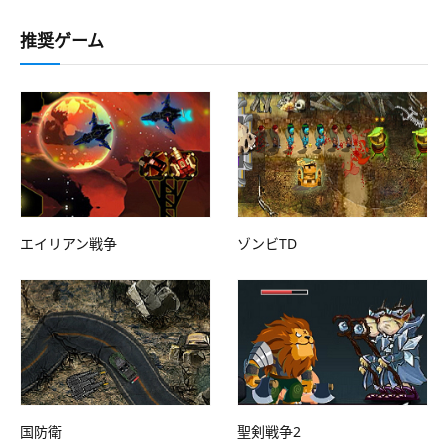
推奨ゲーム
エイリアン戦争
ゾンビTD
国防衛
聖剣戦争2