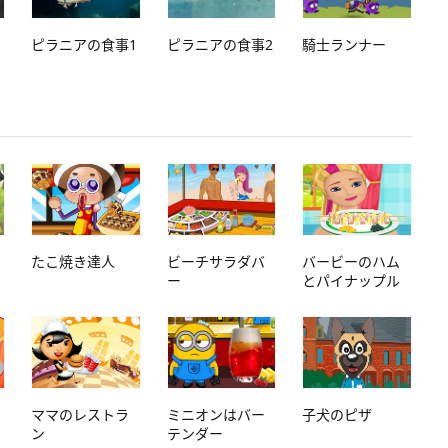
ピラニアの食事1
ピラニアの食事2
騎士ランナー
たこ焼き達人
ビーチサラダバ
バービーのハム
ー
とパイナップル
ママのレストラ
ミニオンはバー
子犬のピザ
ン
テンダー