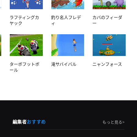
ラフティングカ
釣り名人フレデ
カバのフィーダ
ヤック
ィ
ー
ターボフットボ
滝サバイバル
ニャンフォース
ール
編集者
おすすめ
もっと見る>