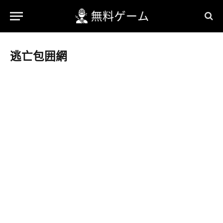
逃亡包囲網