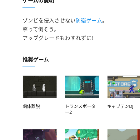
ゲームの説明
ゾンビを侵入させない
防衛ゲーム
。
撃って倒そう。
アップグレードもわすれずに!
推奨ゲーム
幽体離脱
トランスポータ
キャプテンDJ
ー2