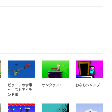
ピラニアの食事
サンタラン2
おならジャンプ
～ロストアイラ
ンド編