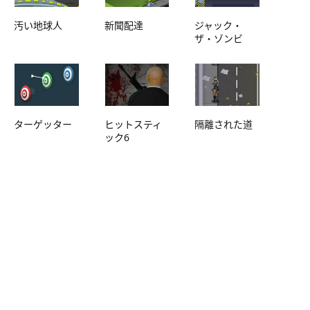
汚い地球人
新聞配達
ジャック・
ザ・ゾンビ
ターゲッター
ヒットスティ
隔離された道
ック6