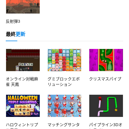
反射弾3
最終
更新
オンライン対戦麻
グミブロックエボ
クリスマスパイプ
雀 天鳳
リューション
ハロウィントリプ
マッチングサンタ
パイプライン3Dオ