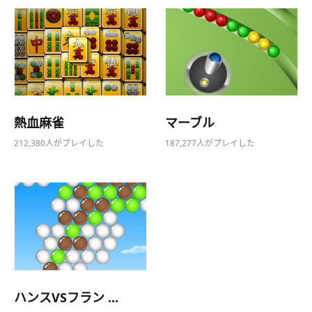
熱血麻雀
マーブル
212,380人がプレイした
187,277人がプレイした
ハンスVSフラン ...