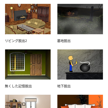
リビング脱出2
墓地脱出
無くした記憶脱出
地下脱出