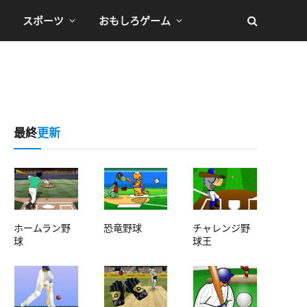
スポーツ
おもしろゲーム
最終
更新
ホームラン野
恐竜野球
チャレンジ野
球
球王